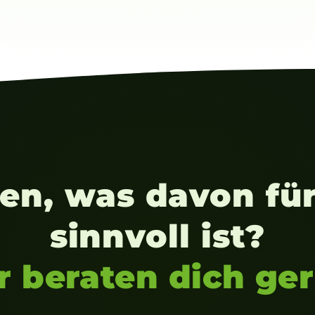
sen, was davon für
sinnvoll ist?
r beraten dich ger