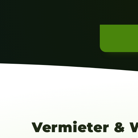
Vermieter
&
W