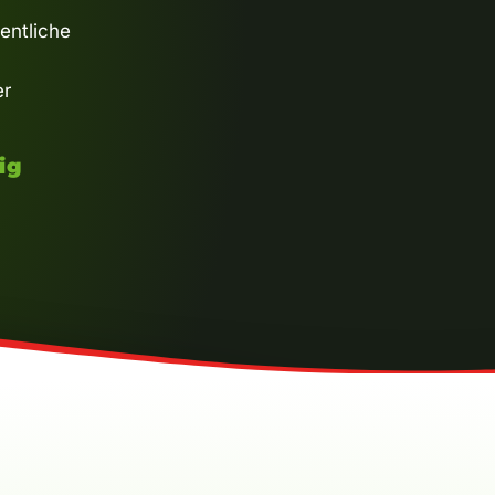
entliche
er
ig